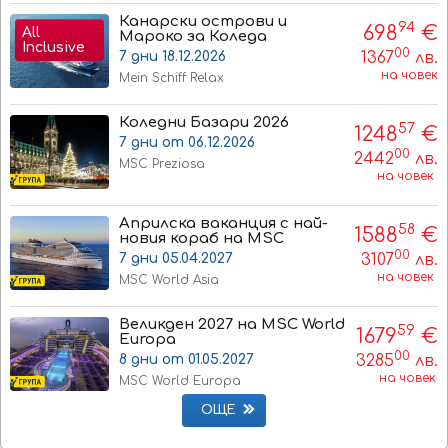
Канарски острови и
94
698
€
All
Мароко за Коледа
Inclusive
00
1367
лв.
7 дни 18.12.2026
на човек
Mein Schiff Relax
Коледни Базари 2026
57
1248
€
7 дни от 06.12.2026
00
2442
лв.
MSC Preziosa
на човек
Априлска ваканция с най-
58
1588
€
новия кораб на MSC
00
3107
лв.
7 дни 05.04.2027
на човек
MSC World Asia
Великден 2027 на MSC World
59
1679
€
Europa
00
3285
лв.
8 дни от 01.05.2027
на човек
MSC World Europa
ОЩЕ