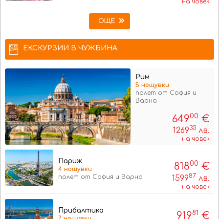
на човек
ОЩЕ
ЕКСКУРЗИИ В ЧУЖБИНА
Рим
5 нощувки
полет от София и
Варна
00
649
€
33
1269
лв.
на човек
Париж
00
818
€
4 нощувки
87
полет от София и Варна
1599
лв.
на човек
Прибалтика
81
919
€
7 нощувки