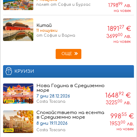
99
полет от София и Бургас
1798
лв.
на човек
Китай
27
1891
€
11 нощувки
00
от София и Варна
3699
лв.
на човек
ОЩЕ
КРУИЗИ
Нова Година в Средиземно
море
92
1648
€
7 дни 28.12.2026
00
Costa Toscana
3225
лв.
Спокойствието на есента
55
998
€
в Средиземно море
00
1953
лв.
8 дни 19.11.2026
на човек
Costa Toscana