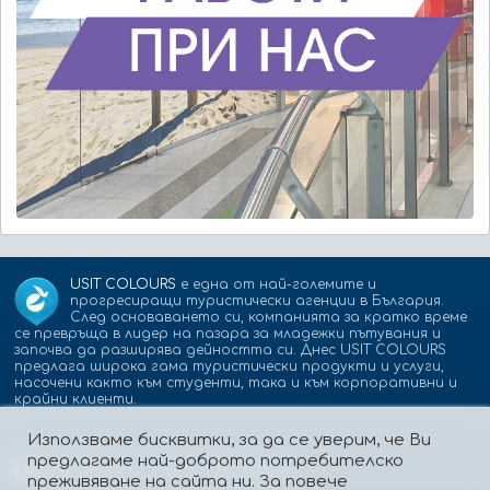
USIT COLOURS
е една от най-големите и
прогресиращи туристически агенции в България.
След основаването си, компанията за кратко време
се превръща в лидер на пазара за младежки пътувания и
започва да разширява дейността си. Днес USIT COLOURS
предлага широка гама туристически продукти и услуги,
насочени както към студенти, така и към корпоративни и
крайни клиенти.
Използваме бисквитки, за да се уверим, че Ви
предлагаме най-доброто потребителско
Партньори:
isic.bg
dskbank.bg
преживяване на сайта ни. За повече