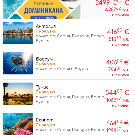
00
2499 €
€
62
4887
лв.
на човек
Анталия
00
416
€
7 нощувки
полет от София, Пловдив, Варна,
63
813
лв.
Бургас
на човек
Бодрум
00
406
€
7 нощувки
07
полет от София и Варна
794
лв.
на човек
Тунис
00
544
€
7 нощувки
полет от София, Пловдив, Варна,
97
1063
лв.
Бургас
на човек
Египет
00
664
€
7 нощувки
67
полет от София, Пловдив, Варна
1298
лв.