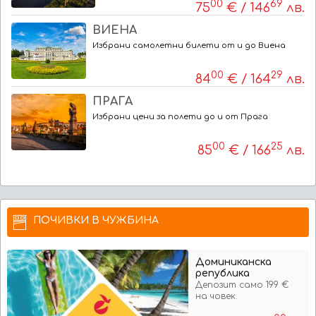
00
69
75
€ / 146
лв.
ВИЕНА
Избрани самолетни билети от и до Виена
00
29
84
€ / 164
лв.
ПРАГА
Избрани цени за полети до и от Прага
00
25
85
€ / 166
лв.
ПОЧИВКИ В ЧУЖБИНА
Доминиканска
република
Депозит само 199 €
на човек.